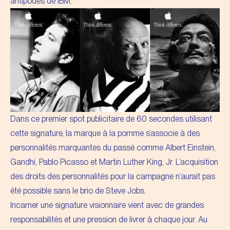
antipodes de IBM.
Dans ce premier spot publicitaire de 60 secondes utilisant
cette signature, la marque à la pomme s’associe à des
personnalités marquantes du passé comme Albert Einstein,
Gandhi, Pablo Picasso et Martin Luther King, Jr. L’acquisition
des droits des personnalités pour la campagne n’aurait pas
été possible sans le brio de Steve Jobs.
Incarner une signature visionnaire vient avec de grandes
responsabilités et une pression de livrer à chaque jour. Au